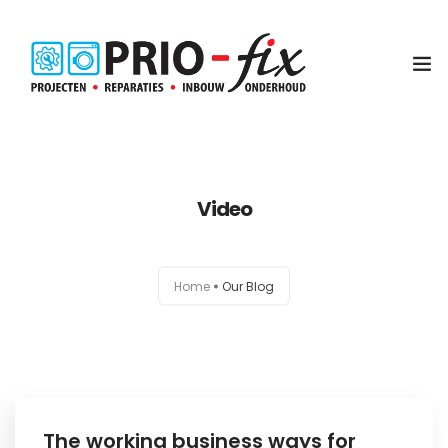
Inbouwservice
Video
Onderhoud en reparatie
Project witgoed
Home
Our Blog
NEN3140 Keuring
Contact
Koop met service
The working business ways for