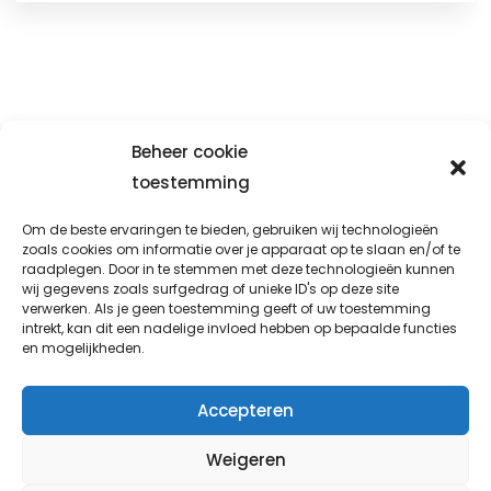
Beheer cookie
toestemming
Prio-fix
Om de beste ervaringen te bieden, gebruiken wij technologieën
Avondsterweg 1 t8
zoals cookies om informatie over je apparaat op te slaan en/of te
raadplegen. Door in te stemmen met deze technologieën kunnen
8938 AK Leeuwarden
wij gegevens zoals surfgedrag of unieke ID's op deze site
verwerken. Als je geen toestemming geeft of uw toestemming
info@prio-fix.nl
intrekt, kan dit een nadelige invloed hebben op bepaalde functies
en mogelijkheden.
06 338 777 92
Accepteren
Weigeren
Koop met service