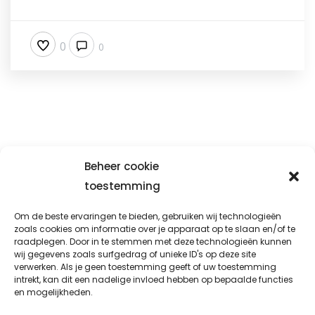
0
0
Beheer cookie
toestemming
Prio-fix
Om de beste ervaringen te bieden, gebruiken wij technologieën
Avondsterweg 1 t8
zoals cookies om informatie over je apparaat op te slaan en/of te
raadplegen. Door in te stemmen met deze technologieën kunnen
8938 AK Leeuwarden
wij gegevens zoals surfgedrag of unieke ID's op deze site
verwerken. Als je geen toestemming geeft of uw toestemming
info@prio-fix.nl
intrekt, kan dit een nadelige invloed hebben op bepaalde functies
en mogelijkheden.
06 338 777 92