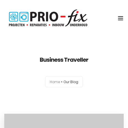
Inbouwservice
Business Traveller
Onderhoud en reparatie
Project witgoed
Home
Our Blog
NEN3140 Keuring
Contact
Koop met service