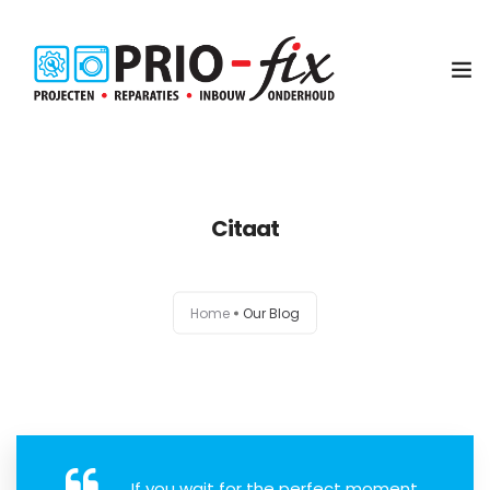
Inbouwservice
Citaat
Onderhoud en reparatie
Project witgoed
Home
Our Blog
NEN3140 Keuring
Contact
Koop met service
If you wait for the perfect moment