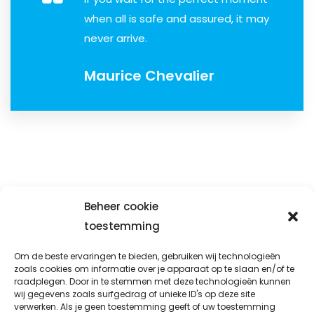
when all is safe and assured, it may
never arrive.
Maurice Chevalier
Beheer cookie
toestemming
Prio-fix
Om de beste ervaringen te bieden, gebruiken wij technologieën
zoals cookies om informatie over je apparaat op te slaan en/of te
Avondsterweg 1 t8
raadplegen. Door in te stemmen met deze technologieën kunnen
8938 AK Leeuwarden
wij gegevens zoals surfgedrag of unieke ID's op deze site
verwerken. Als je geen toestemming geeft of uw toestemming