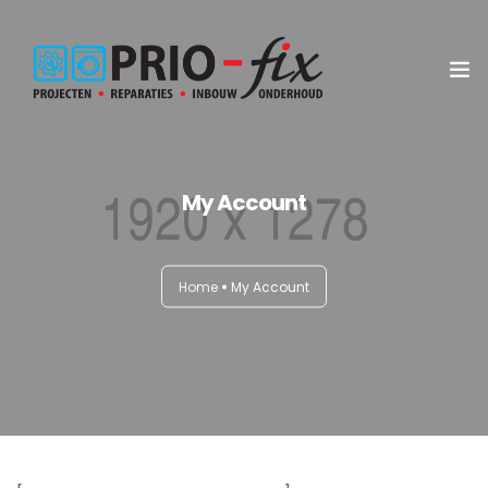
Inbouwservice
My Account
Onderhoud en reparatie
Project witgoed
Home
My Account
NEN3140 Keuring
Contact
Koop met service